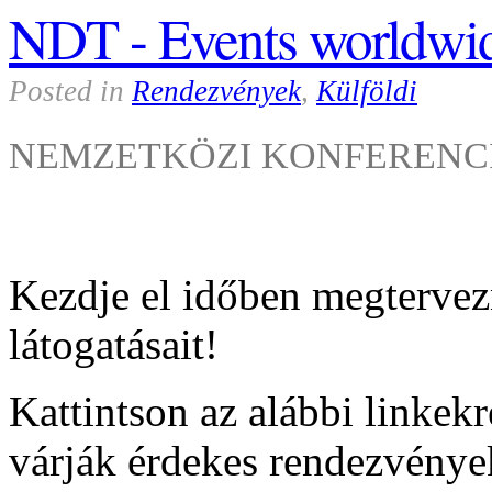
NDT - Events worldwi
Posted in
Rendezvények
,
Külföldi
NEMZETKÖZI KONFERENC
Kezdje el időben megtervezn
látogatásait!
Kattintson az alábbi linke
várják érdekes rendezvény