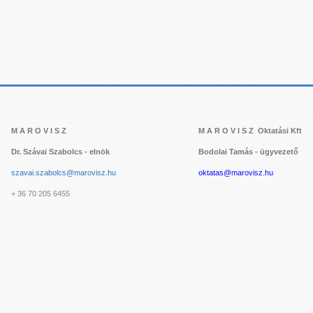
M A R O V I S Z
M A R O V I S Z Oktatási Kft
Dr. Szávai Szabolcs - elnök
Bodolai Tamás - ügyvezető
szavai.szabolcs@marovisz.hu
oktatas@marovisz.hu
+ 36 70 205 6455