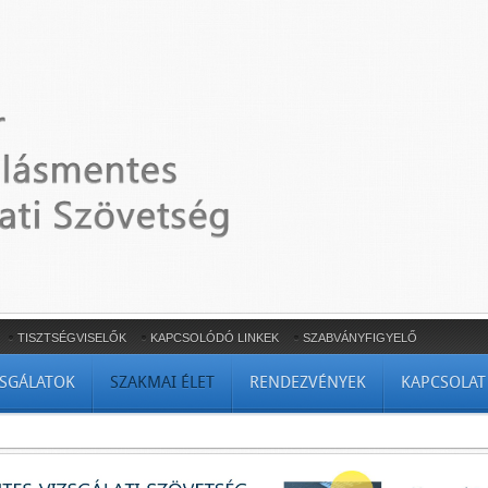
TISZTSÉGVISELŐK
KAPCSOLÓDÓ LINKEK
SZABVÁNYFIGYELŐ
ZSGÁLATOK
SZAKMAI ÉLET
RENDEZVÉNYEK
KAPCSOLAT