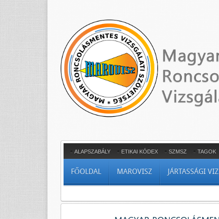
ALAPSZABÁLY
ETIKAI KÓDEX
SZMSZ
TAGOK
FŐOLDAL
MAROVISZ
JÁRTASSÁGI VI