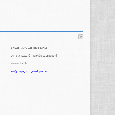
ANYAGVIZSGÁLÓK LAPJA
Dr.Tóth László - felelős szerkesztő
www.avilap.hu
info@anyagvizsgaloklapja.hu