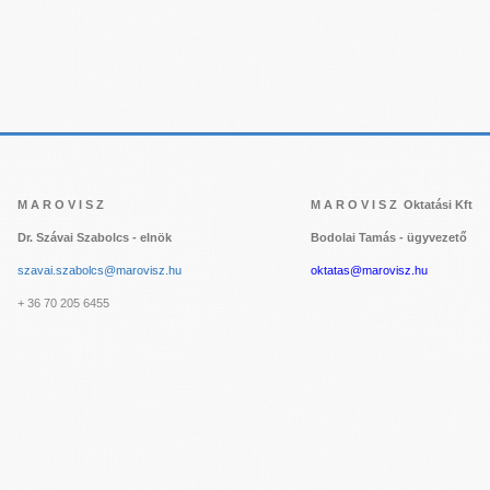
M A R O V I S Z
M A R O V I S Z Oktatási Kft
Dr. Szávai Szabolcs - elnök
Bodolai Tamás - ügyvezető
szavai.szabolcs@marovisz.hu
oktatas@marovisz.hu
+ 36 70 205 6455