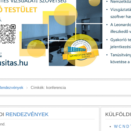
Rendezvények
Címkék: konferencia
DI
RENDEZVÉNYEK
KÜLFÖLDI
und.
W C N D T