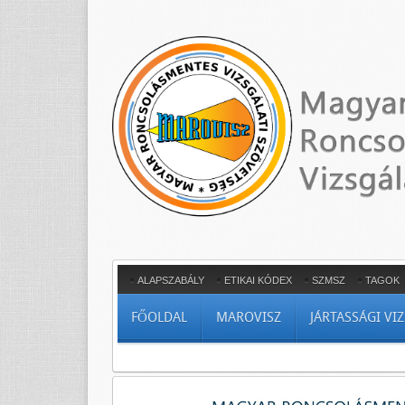
ALAPSZABÁLY
ETIKAI KÓDEX
SZMSZ
TAGOK
FŐOLDAL
MAROVISZ
JÁRTASSÁGI VI