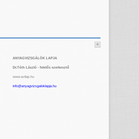
ANYAGVIZSGÁLÓK LAPJA
Dr.Tóth László - felelős szerkesztő
www.avilap.hu
info@anyagvizsgaloklapja.hu