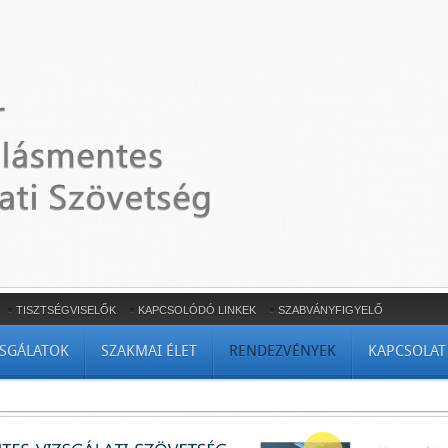
TISZTSÉGVISELŐK
KAPCSOLÓDÓ LINKEK
SZABVÁNYFIGYELŐ
ZSGÁLATOK
SZAKMAI ÉLET
RENDEZVÉNYEK
KAPCSOLAT